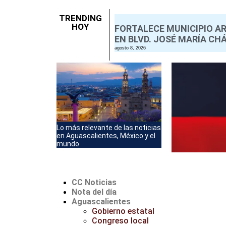
TRENDING
HOY
FORTALECE MUNICIPIO A
EN BLVD. JOSÉ MARÍA CH
agosto 8, 2026
Lo más relevante de las noticias
en Aguascalientes, México y el
mundo
CC Noticias
Nota del día
Aguascalientes
Gobierno estatal
Congreso local