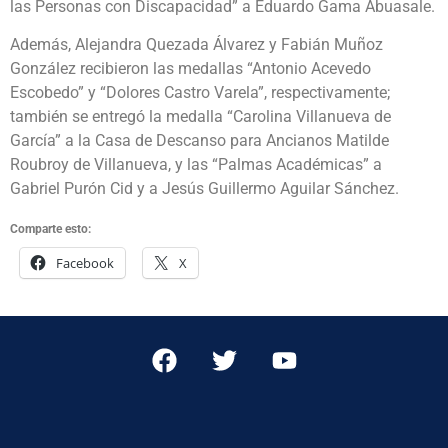
las Personas con Discapacidad” a Eduardo Gama Abuasale.
Además, Alejandra Quezada Álvarez y Fabián Muñoz
González recibieron las medallas “Antonio Acevedo
Escobedo” y “Dolores Castro Varela”, respectivamente;
también se entregó la medalla “Carolina Villanueva de
García” a la Casa de Descanso para Ancianos Matilde
Roubroy de Villanueva, y las “Palmas Académicas” a
Gabriel
Purón Cid y a Jesús Guillermo Aguilar Sánchez.
Comparte esto:
Facebook
X