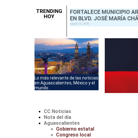
TRENDING
FORTALECE MUNICIPIO A
HOY
EN BLVD. JOSÉ MARÍA CH
agosto 8, 2026
Lo más relevante de las noticias
en Aguascalientes, México y el
mundo
CC Noticias
Nota del día
Aguascalientes
Gobierno estatal
Congreso local