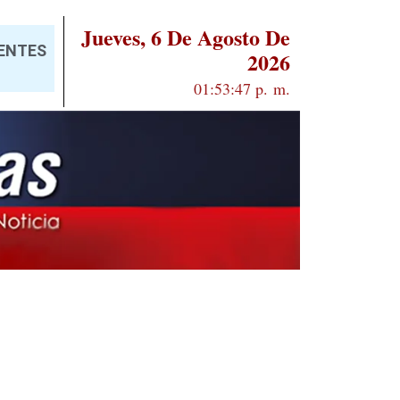
Jueves, 6 De Agosto De
IENTES
2026
01:53:48 p. m.