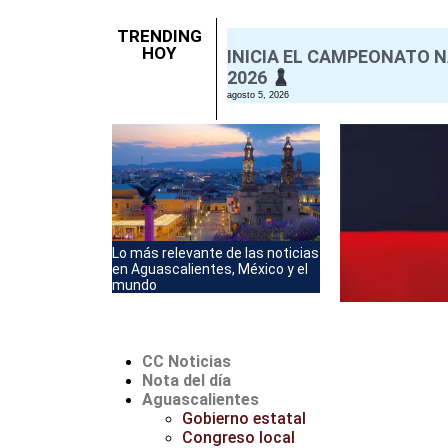
TRENDING
HOY
INICIA EL CAMPEONATO 
2026
agosto 5, 2026
Lo más relevante de las noticias
en Aguascalientes, México y el
mundo
CC Noticias
Nota del día
Aguascalientes
Gobierno estatal
Congreso local