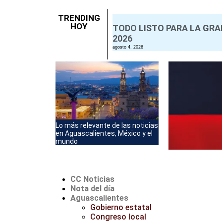
TRENDING
HOY
TODO LISTO PARA LA GRA
2026
agosto 4, 2026
Lo más relevante de las noticias
en Aguascalientes, México y el
mundo
CC Noticias
Nota del día
Aguascalientes
Gobierno estatal
Congreso local