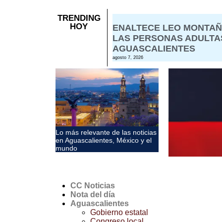
TRENDING
HOY
ENALTECE LEO MONTAÑ
LAS PERSONAS ADULTA
AGUASCALIENTES
agosto 7, 2026
Lo más relevante de las noticias
en Aguascalientes, México y el
mundo
CC Noticias
Nota del día
Aguascalientes
Gobierno estatal
Congreso local