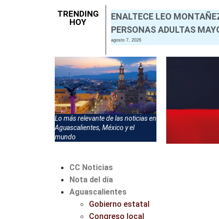
TRENDING
ENALTECE LEO MONTAÑEZ
HOY
PERSONAS ADULTAS MAYO
agosto 7, 2026
Lo más relevante de las noticias en
Aguascalientes, México y el
mundo
CC Noticias
Nota del día
Aguascalientes
Gobierno estatal
Congreso local