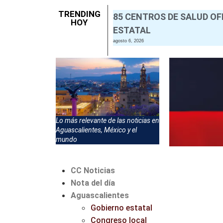
TRENDING
85 CENTROS DE SALUD OF
HOY
ESTATAL
agosto 6, 2026
Lo más relevante de las noticias en
Aguascalientes, México y el
mundo
CC Noticias
Nota del día
Aguascalientes
Gobierno estatal
Congreso local