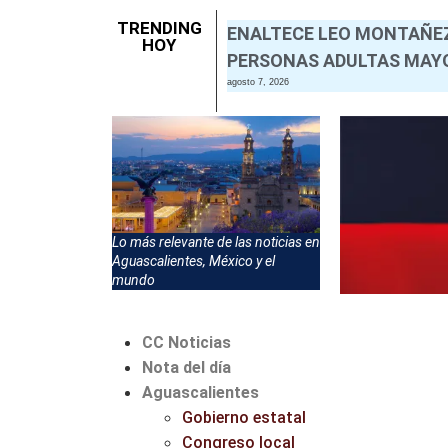
TRENDING
ENALTECE LEO MONTAÑEZ
HOY
PERSONAS ADULTAS MAYO
agosto 7, 2026
Lo más relevante de las noticias en
Aguascalientes, México y el
mundo
CC Noticias
Nota del día
Aguascalientes
Gobierno estatal
Congreso local